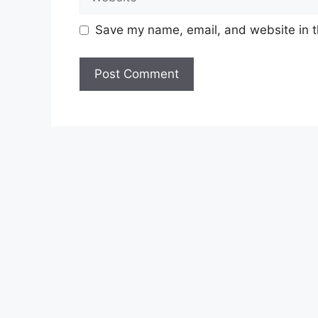
Warganegara Malaysia (Bukan dari
Syarikat TNB)
Save my name, email, and website in t
Memiliki Sijil Pelajaran Malaysia (
Quran (Pengajian Islam) atau Sijil 
Tinggi Agama Islam Malaysia (STA
diiktiraf oleh kerajaan (Malaysian
dari Mahad Tahfiz Al-Quran
Berumur tidak melebihi 30 tahun pad
Mempunyai tahap kesihatan yang b
kronik.
Boleh bekerja secara bersendirian
Sekurang-kurangnya 3 tahun pengal
Syarat Tambahan
Jawatan Tenaga Nasional Berhad 2
untuk menjadi Imam, Bilal, menyam
mengetuai bacaan yasin dalam majl