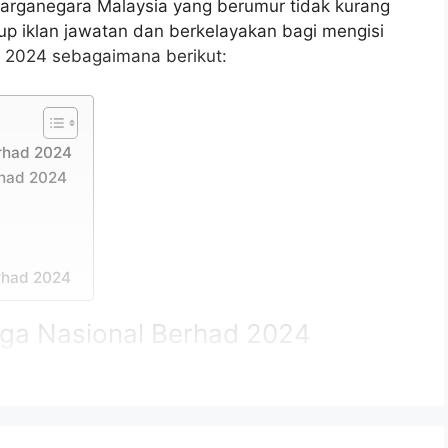
arganegara Malaysia yang berumur tidak kurang
tup iklan jawatan dan berkelayakan bagi mengisi
 2024 sebagaimana berikut:
rhad 2024
rhad 2024
rhad 2024
ga Nasional Berhad 2024
asional Berhad (TNB)
mpur