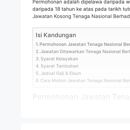
Permohonan adalah dipelawa daripada w
daripada 18 tahun ke atas pada tarikh tu
Jawatan Kosong Tenaga Nasional Berhad
Isi Kandungan
Permohonan Jawatan Tenaga Nasional Be
Jawatan Ditawarkan Tenaga Nasional Be
Syarat Kelayakan
Syarat Tambahan
Jadual Gaji & Elaun
Cara Mohon Jawatan Tenaga Nasional Be
Permohonan Jawatan Tena
Nama Majikan:
Tenaga N
Penempatan:
Kuala Lu