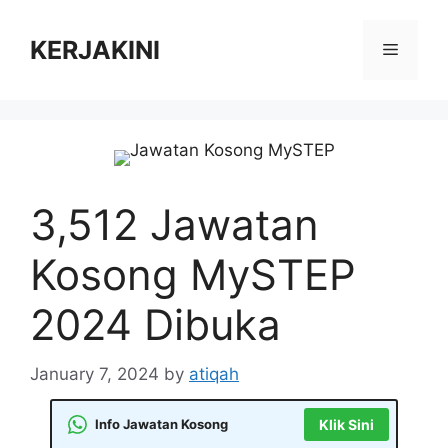
Skip
to
KERJAKINI
Menu
content
3,512 Jawatan
Kosong MySTEP
2024 Dibuka
January 7, 2024
by
atiqah
Info Jawatan Kosong
Klik Sini