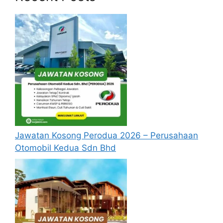
Syarat Kelayakan Jawatan Kosong
MySTEP
yang kami telah sediakan.
Jawatan Kosong Perodua 2026 – Perusahaan
Otomobil Kedua Sdn Bhd
Kelebihan Jawatan Kosong
MySTEP
Kadar Gaji Lumayan
Manfaat Caruman Perkeso
Manfaat Caruman KWSP