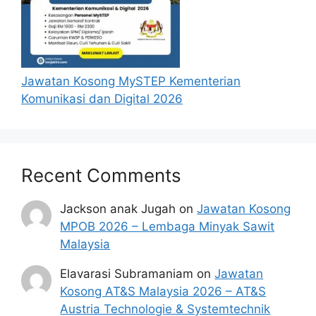
tarikh iklan ditutup hendaklah
menganggap permohonan mereka tidak
berjaya.
Senarai Jawatan MySTEP
Jawatan Kosong MySTEP Kementerian
Komunikasi dan Digital 2026
Recent Comments
Jackson anak Jugah
on
Jawatan Kosong
MPOB 2026 – Lembaga Minyak Sawit
Malaysia
Elavarasi Subramaniam
on
Jawatan
Kosong AT&S Malaysia 2026 – AT&S
Austria Technologie & Systemtechnik