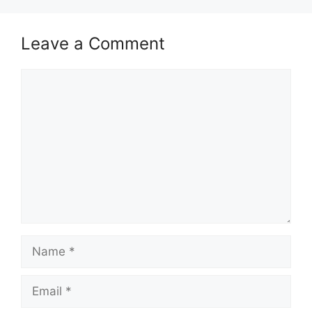
Cara Mohon Jawatan Kosong MySTEP di
MYFutureJobs
Leave a Comment
Maklumat Permohonan
Comment
Nama
Pelbagai Kementerian dan
Majikan
Jabatan
Penempatan
Seluruh Malaysia
Kelayakan
SPM/ Diploma/ Ijazah
Taraf
Personel MySTEP
Jawatan
Name
Tarikh Tutup
Rujuk Lampiran Dibawah
Email
Senarai Jawatan Kosong