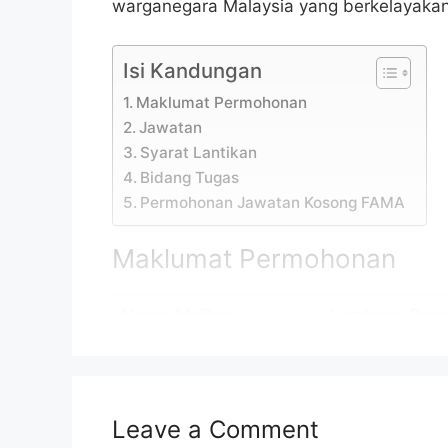
warganegara Malaysia yang berkelayakan 
Isi Kandungan
Maklumat Permohonan
Jawatan
Syarat Lantikan
Bidang Tugas
Permohonan Jawatan Kosong FAMA
Maklumat Permohonan
Nama Majikan
Lembaga Pema
Lokasi Kekosongan
Rujuk Lampira
Kelayakan
Sijil Pelajaran
Leave a Comment
Tarikh Tutup
18 Disember 20