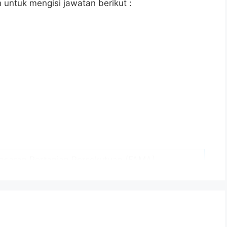
untuk mengisi jawatan berikut :
saran Pertanian Persekutuan (FAMA)
n Dibawah
 Malaysia (SPM)
23 (Isnin)