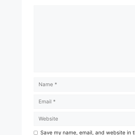
Comment
Jawatan
Tukang Masak Gred K1
Syarat Lantikan
Calon-calon bagi lantikan hendaklah
Warganegara Malaysia;
Berumur tidak kurang dari 18 tahun 
Name
Memiliki Sijil Pelajaran Malaysia (S
dengannya oleh kerajaan;
Email
Syarat kemasukan ini berbeza ber
jawatan bertaraf tetap dan berbe
Website
Berkebolehan untuk memasak pelb
Masakan Kampung
Masakan Barat
Save my name, email, and website in t