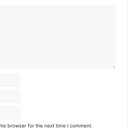
 memiliki kelayakan seperti berikut:
pada tarikh tutup iklan jawatan;
PM) atau kelayakan yang diiktiraf setaraf
banding dengan syarat kemasukan (kelayakan) ke
za dalam perkhidmatan awam.
agai menu:
his browser for the next time I comment.