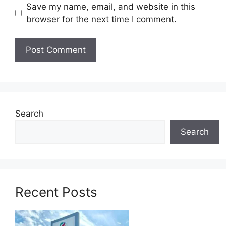
Save my name, email, and website in this
browser for the next time I comment.
MAKLUMAT PERMOHONAN
Nama Majikan :
Suruhanjaya Pelabuhan
Pulau Pinang
Penempatan :
Pulau Pinang
Kelayakan :
Diploma & Ijazah
Tarikh Tutup Permohonan :
08 Disember
2023 (Jumaat)
Search
Search
JAWATAN
Pegawai Tadbir Gred N41
Setiausaha Pejabat Gred N29
Recent Posts
Untuk memohon lain-lain
Jawatan
(Mohon
Disini)