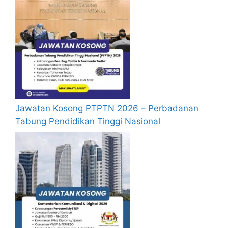
dilayani.
Penggunaan borang permohonan yang
dibuat salinan adalah dibenarkan.
Calon yang mempunyai pengalaman kerja
berkaitan akan diberi keutamaan.
Hanya calon yang disenarai pendek
sahaja akan dipanggil untuk temu duga.
Pemohon yang tidak menerima jawapan
selepas
tiga (3) bulan
dari tarikh iklan ini
Jawatan Kosong PTPTN 2026 – Perbadanan
ditutup adalah dianggap tidak berjaya.
Tabung Pendidikan Tinggi Nasional
Borang permohonan yang telah lengkap
diisi berserta dengan resume dan salinan
sijil-sijil yang berkaitan serta lain-lain
dokumen yang telah disahkan hendaklah
dikemukakan kepada :-
PENGURUS BESAR
SURUHANJAYA PELABUHAN PULAU PINANG