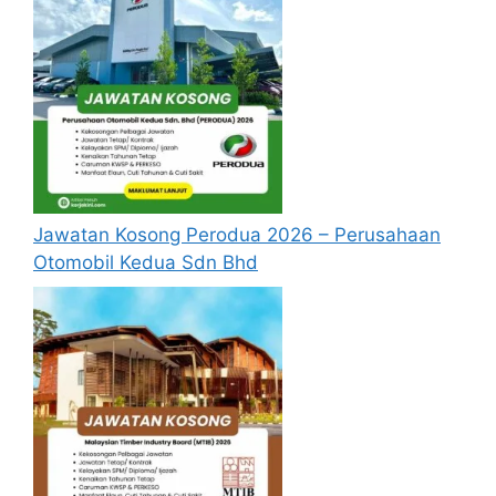
Syarat Asas Permohonan
Calon hendaklah warganegara Malaysia
berusia tidak kurang daripada
18
tahun
pada tarikh tutup permohonan
jawatan.
Berkelayakan dan melepasi syarat-syarat
pelantikan yang telah ditetapkan bagi
Jawatan Kosong Perodua 2026 – Perusahaan
setiap jawatan yang hendak dipohon, Sila
Otomobil Kedua Sdn Bhd
baca pada lampiran yang kami telah
sediakan seperti berikut.
Update Jawatan Kosong Terkini
Cara Memohon
Borang permohonan boleh didapati terus
secara ONLINE melalui laman web SPPP