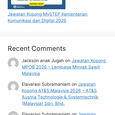
ARAS 2, SWETTENHAM PIER CRUISE
TERMINAL
Jawatan Kosong MySTEP Kementerian
No. 1A, PESARA KING EDWARD
Komunikasi dan Digital 2026
10300 GEORGE TOWN, PULAU PINANG
Borang Permohonan
Recent Comments
Jackson anak Jugah
on
Jawatan Kosong
MPOB 2026 – Lembaga Minyak Sawit
Malaysia
Elavarasi Subramaniam
on
Jawatan
Kosong AT&S Malaysia 2026 – AT&S
Austria Technologie & Systemtechnik
(Malaysia) Sdn. Bhd.
Elavarasi Subramaniam
on
Jawatan