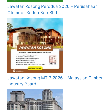
pastikan anda login/register dan mengisi
Jawatan Kosong Perodua 2026 – Perusahaan
segala maklumat yang diminta dengan
Otomobil Kedua Sdn Bhd
lengkap dan tepat.
Perlu diingatkan, hanya pemohon yang
layak sahaja akan dipanggil ke
temuduga. Sila lengkapkan dan
kemaskini maklumat anda yang telah
didaftarkan. Permohonan yang tidak
menerima sebarang jawapan selepas 6
bulan dari tarikh iklan ditutup hendaklah
menganggap permohonan mereka tidak
berjaya.
Jawatan Kosong MTIB 2026 – Malaysian Timber
Industry Board