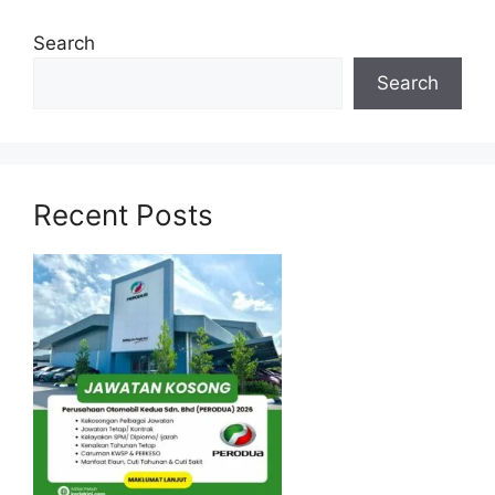
Permohonan jawatan diatas hendaklah
Search
melalui pautan Permohonan Online yang
boleh didapati melalui pautan yang telah
Search
disediakan dibawah. Untuk pemohon kali
pertama, anda perlu mendaftar akaun
baru terlebih dahulu.
Calon dikehendaki memuat naik resume
Recent Posts
yang lengkap (kelayakan akademik,
pengalaman kerja, gaji semasa dan gaji
yang dipohon, gambar berukuran
passport serta salinan sijil-sijil berkaitan)
semasa membuat permohonan.
Pemohon yang telah mendaftar dan
memohon jawatan yang disenaraikan
tidak perlu lagi memohon semula
sekiranya tempoh permohonan masih
sah.
Sebelum membuat permohonan sila