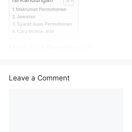
Maklumat Permohonan
Jawatan
Syarat Asas Permohonan
Cara Mohon JKM
Maklumat Permohonan
Jabatan Kebajikan
Nama Majikan
Masyarakat
Leave a Comment
Lokasi Kekosongan
Putrajaya
Comment
Kelayakan
Diploma & Ijazah
Tarikh Tutup
15 Disember 2023
Permohonan
(Jumaat)