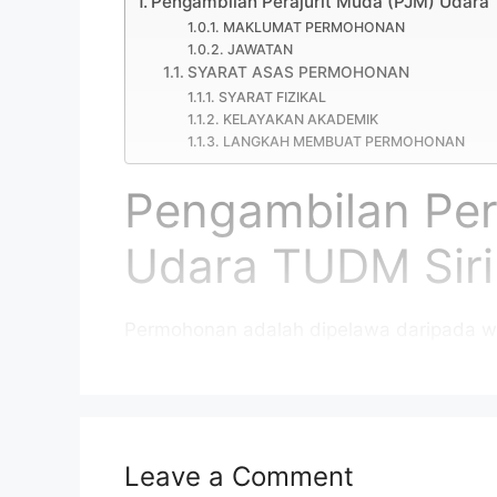
Pengambilan Perajurit Muda (PJM) Udara 
MAKLUMAT PERMOHONAN
JAWATAN
SYARAT ASAS PERMOHONAN
SYARAT FIZIKAL
KELAYAKAN AKADEMIK
LANGKAH MEMBUAT PERMOHONAN
Pengambilan Per
Udara TUDM Siri 
Permohonan adalah dipelawa daripada w
daripada 18 tahun ke atas pada tarikh tu
jawatan kosong di
TUDM
sebagaimana be
Leave a Comment