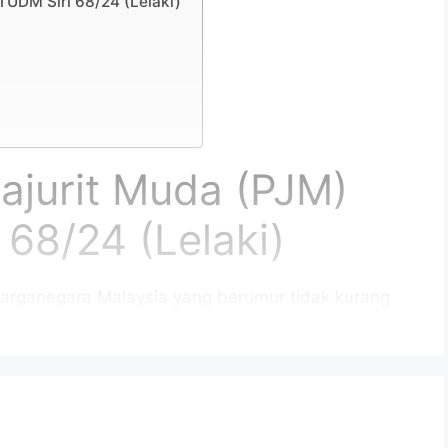
TUDM Siri 68/24 (Lelaki)
ajurit Muda (PJM)
68/24 (Lelaki)
arganegara Malaysia yang berumur tidak kurang
tup iklan jawatan dan berkelayakan bagi mengisi
rikut.