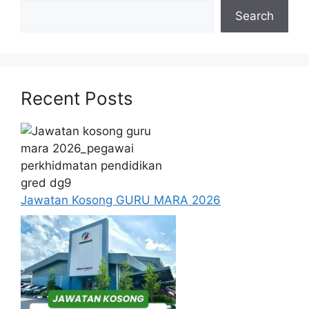
Search
Untuk memohon lain-lain
Jawatan
(Mohon
Disini)
Syarat Asas Permohonan
Calon hendaklah warganegara Malaysia
Recent Posts
berusia tidak kurang daripada
18
tahun
pada tarikh tutup permohonan
jawatan.
Berkelayakan dan melepasi syarat-syarat
pelantikan yang telah ditetapkan bagi
setiap jawatan yang hendak dipohon, Sila
Jawatan Kosong GURU MARA 2026
baca pada lampiran yang kami telah
sediakan seperti berikut.
Update Jawatan Kosong Terkini
Cara Memohon