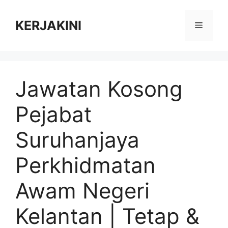
Skip
to
KERJAKINI
Menu
content
Jawatan Kosong
Pejabat
Suruhanjaya
Perkhidmatan
Awam Negeri
Kelantan | Tetap &