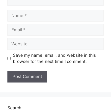
Pekhidmatan Awam Negeri Kelantan
Penempatan :
Negeri Kelantan Darul
Name
Naim
Kelayakan :
PMR/PT3/SPM/Diploma
Email
Tarikh Tutup Permohonan :
04 Disember
2023 (Isnin)
Website
JAWATAN
Save my name, email, and website in this
Penolong Pegawai Tanah Gred NT29
browser for the next time I comment.
Penolong Pegawai Pertanian Gred G29
Pembantu Tadbir
(Perkeranian/Operasi) Gred N19
Pelukis Pelan Gred JA19
Pembantu Perikanan Gred G19
Pengawas Hutan Gred G19
Pemandu Kenderaan Gred H11
Search