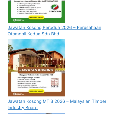
Permohonan jawatan diatas hendaklah
melalui pautan
Permohonan Online
yang
boleh didapati melalui pautan yang telah
disediakan dibawah. Untuk pemohon kali
pertama, anda perlu mendaftar
Jawatan Kosong Perodua 2026 – Perusahaan
akaun
baru
terlebih dahulu.
Otomobil Kedua Sdn Bhd
Calon dikehendaki memuat naik resume
yang lengkap (kelayakan akademik,
pengalaman kerja, gaji semasa dan gaji
yang dipohon, gambar berukuran
passport serta salinan sijil-sijil berkaitan)
semasa membuat permohonan.
Pemohon yang telah mendaftar dan
memohon jawatan yang disenaraikan
tidak perlu lagi memohon semula
sekiranya tempoh permohonan masih
Jawatan Kosong MTIB 2026 – Malaysian Timber
sah.
Industry Board
Sebelum membuat permohonan sila