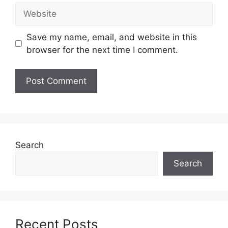
Website
Executive Capital Market
Analyst Post Investment Management
Save my name, email, and website in this
Assosiate Forex & Cash Management
browser for the next time I comment.
EPF Protege Programme
Untuk memohon lain-lain
Jawatan
(Mohon
Disini)
Syarat Asas Permohonan
Calon hendaklah warganegara Malaysia
berusia tidak kurang daripada
18
Search
tahun
pada tarikh tutup permohonan
Search
jawatan.
Berkelayakan dan melepasi syarat-syarat
pelantikan yang telah ditetapkan bagi
setiap jawatan yang hendak dipohon, Sila
baca pada lampiran yang kami telah
Recent Posts