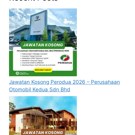
sediakan seperti berikut.
Update Jawatan Kosong Terkini
Cara Memohon
Permohonan jawatan diatas hendaklah
melalui pautan
Permohonan Online
yang
boleh didapati melalui pautan yang telah
disediakan dibawah. Untuk pemohon kali
pertama, anda perlu mendaftar
akaun
baru
terlebih dahulu.
Jawatan Kosong Perodua 2026 – Perusahaan
Calon dikehendaki memuat naik resume
Otomobil Kedua Sdn Bhd
yang lengkap (kelayakan akademik,
pengalaman kerja, gaji semasa dan gaji
yang dipohon, gambar berukuran
passport serta salinan sijil-sijil berkaitan)
semasa membuat permohonan.
Pemohon yang telah mendaftar dan