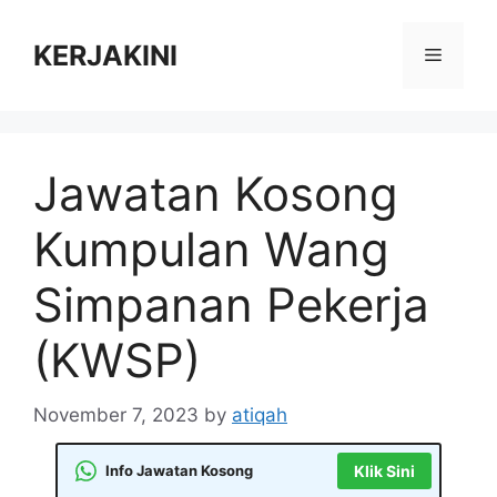
Skip
to
KERJAKINI
Menu
content
Jawatan Kosong
Kumpulan Wang
Simpanan Pekerja
(KWSP)
November 7, 2023
by
atiqah
Info Jawatan Kosong
Klik Sini