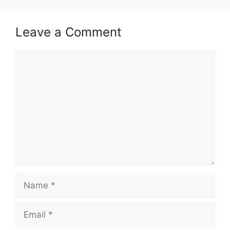
Isi Kandungan
Leave a Comment
MAKLUMAT PERMOHONAN
JAWATAN
Comment
Syarat Asas Permohonan
Cara Memohon
MAKLUMAT PERMOHONAN
Nama Majikan :
Kumpulan Wang
Simpanan Pekerja (KWSP)
Lokasi Kekosongan :
Negeri Selangor
Kelayakan :
Rujuk Lampiran Dibawah
Name
Tarikh Tutup Permohonan :
Rujuk
Lampiran Dibawah
Email
JAWATAN