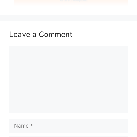
Isi Kandungan
Leave a Comment
MAKLUMAT PERMOHONAN
JAWATAN
Comment
Syarat Asas Permohonan
Cara Memohon
MAKLUMAT PERMOHONAN
Nama Majikan :
Koperasi Permodalan
Felda Malaysia Berhad (KPF)
Penempatan :
Pelbagai Negeri
Kelayakan :
SPM/STPM/Diploma
Name
Tarikh Tutup Permohonan :
24
November 2023 (Jumaat)