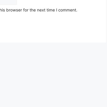
his browser for the next time I comment.
n Disini)
ysia berusia tidak kurang daripada
18
an jawatan.
yarat pelantikan yang telah ditetapkan bagi
n, Sila baca pada lampiran yang kami telah