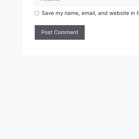
JAWATAN
Save my name, email, and website in t
Konstable Polis Gred YP1 (Lelaki)
Untuk memohon lain-lain
Jawatan
(Moho
Syarat Asas Permohonan
Calon hendaklah warganegara Mala
tahun
pada tarikh tutup permohon
Berkelayakan dan melepasi syarat-s
setiap jawatan yang hendak dipoho
sediakan seperti berikut.