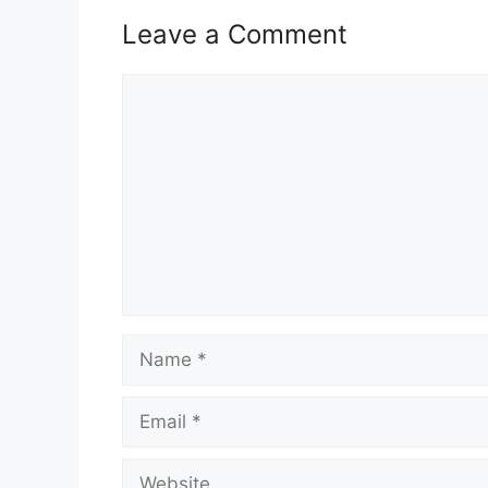
Leave a Comment
Comment
Isi Kandungan
MAKLUMAT PERMOHONAN
JAWATAN
Syarat Asas Permohonan
Cara Memohon
MAKLUMAT PERMOHONAN
Name
Nama Majikan :
Polis Diraja Malay
Penempatan :
Jabatan Kemajuan Or
Email
Kelayakan :
PMR/PT3
Tarikh Tutup Permohonan :
20 Dis
Website