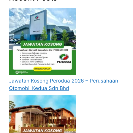
setiap jawatan yang hendak dipohon, Sila
baca pada lampiran yang kami telah
sediakan seperti berikut.
Update Jawatan Kosong Terkini
Cara Memohon
Permohonan jawatan diatas hendaklah
melalui pautan
Permohonan Online
yang
boleh didapati melalui pautan yang telah
disediakan dibawah. Untuk pemohon kali
Jawatan Kosong Perodua 2026 – Perusahaan
pertama, anda perlu mendaftar
Otomobil Kedua Sdn Bhd
akaun
baru
terlebih dahulu.
Calon dikehendaki memuat naik resume
yang lengkap (kelayakan akademik,
pengalaman kerja, gaji semasa dan gaji
yang dipohon, gambar berukuran
passport serta salinan sijil-sijil berkaitan)