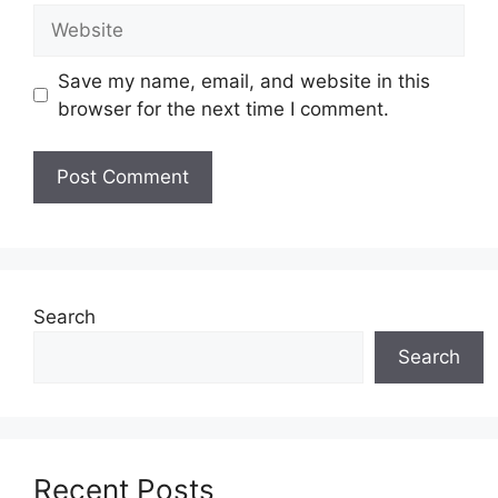
Finance Assistant
Website
Senior Analyst Programmer
Senior Manager
Save my name, email, and website in this
Manager
browser for the next time I comment.
Operator
Technician
Executive Customer Care
Untuk memohon lain-lain
Jawatan
(Mohon
Disini)
Syarat Asas Permohonan
Search
Calon hendaklah warganegara Malaysia
Search
berusia tidak kurang daripada
18
tahun
pada tarikh tutup permohonan
jawatan.
Berkelayakan dan melepasi syarat-syarat
pelantikan yang telah ditetapkan bagi
Recent Posts