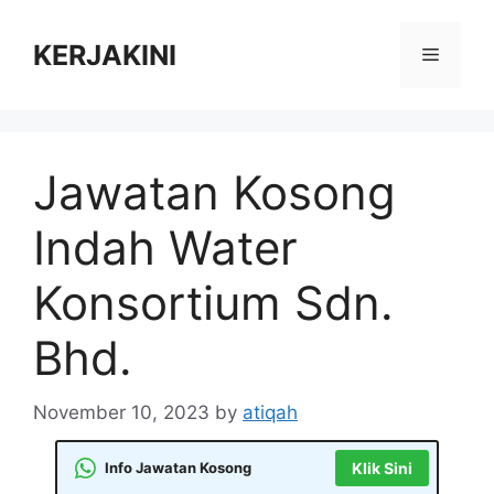
Skip
to
KERJAKINI
Menu
content
Jawatan Kosong
Indah Water
Konsortium Sdn.
Bhd.
November 10, 2023
by
atiqah
Info Jawatan Kosong
Klik Sini