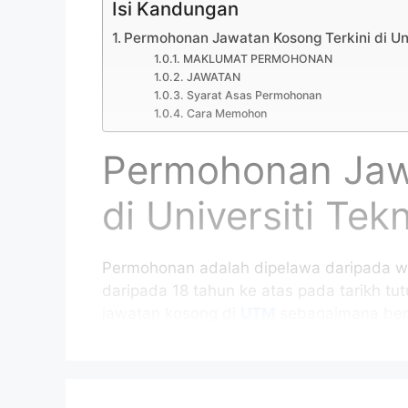
Isi Kandungan
Permohonan Jawatan Kosong Terkini di Un
MAKLUMAT PERMOHONAN
JAWATAN
Syarat Asas Permohonan
Cara Memohon
Permohonan Jawa
di Universiti Te
Permohonan adalah dipelawa daripada w
daripada 18 tahun ke atas pada tarikh tu
jawatan kosong di
UTM
sebagaimana beri