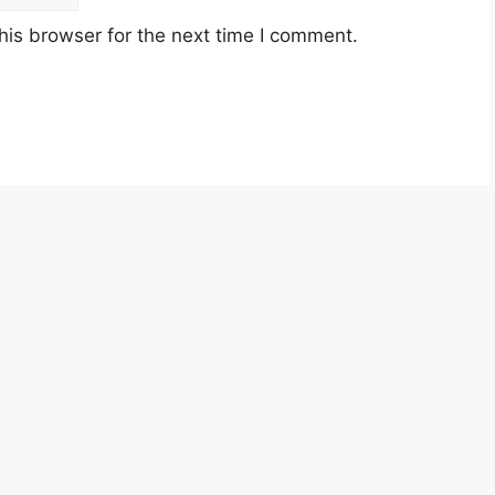
ember 2023 (Selasa)
his browser for the next time I comment.
29
lumat Gred FA29
29
n Disini)
ysia berusia tidak kurang daripada
18
an jawatan.
yarat pelantikan yang telah ditetapkan bagi
n, Sila baca pada lampiran yang kami telah