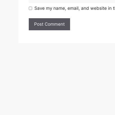
Tarikh Tutup Permohonan :
14 Dis
Save my name, email, and website in t
JAWATAN
Penolong Pegawai Tadbir Gred N
Penolong Pegawai Teknologi Mak
Penolong Juruukur Bahan Gred J
Untuk memohon lain-lain
Jawatan
(Moho
Syarat Asas Permohonan
Calon hendaklah warganegara Mala
tahun
pada tarikh tutup permohon
Berkelayakan dan melepasi syarat-s
setiap jawatan yang hendak dipoho
sediakan seperti berikut.