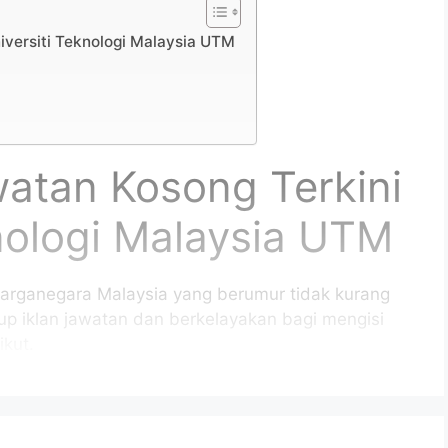
iversiti Teknologi Malaysia UTM
tan Kosong Terkini
knologi Malaysia UTM
arganegara Malaysia yang berumur tidak kurang
tup iklan jawatan dan berkelayakan bagi mengisi
kut.