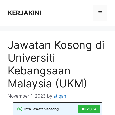
Skip
to
KERJAKINI
Menu
content
Jawatan Kosong di
Universiti
Kebangsaan
Malaysia (UKM)
November 1, 2023
by
atiqah
Info Jawatan Kosong
Klik Sini