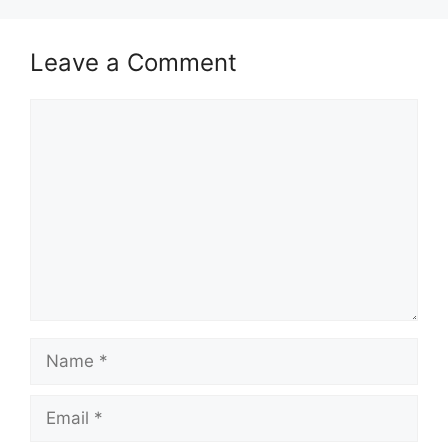
Isi Kandungan
Leave a Comment
MAKLUMAT PERMOHONAN
JAWATAN
Comment
Syarat Asas Permohonan
Cara Memohon
MAKLUMAT PERMOHONAN
Nama Majikan :
Universiti Kebangsaan
Malaysia (UKM)
Penempatan :
Negeri Selangor
Kelayakan :
Diploma
Name
Tarikh Tutup Permohonan :
13
November 2023 (Isnin)
Email
JAWATAN