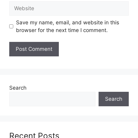
Website
Juruteknologi Pergigian Gred U29
Penolong Pegawai Veterinar Gred G29
Save my name, email, and website in this
Penolong Pustakawan Gred S29
browser for the next time I comment.
Untuk memohon lain-lain
Jawatan
(Mohon
Disini)
Syarat Asas Permohonan
Calon hendaklah warganegara Malaysia
berusia tidak kurang daripada
18
tahun
pada tarikh tutup permohonan
Search
jawatan.
Search
Berkelayakan dan melepasi syarat-syarat
pelantikan yang telah ditetapkan bagi
setiap jawatan yang hendak dipohon, Sila
baca pada lampiran yang kami telah
sediakan seperti berikut.
Recent Posts