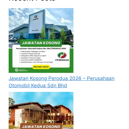
Update Jawatan Kosong Terkini
Cara Memohon
Permohonan jawatan diatas hendaklah
melalui pautan
Permohonan Online
yang
boleh didapati melalui pautan yang telah
disediakan dibawah. Untuk pemohon kali
pertama, anda perlu mendaftar
akaun
baru
terlebih dahulu.
Calon dikehendaki memuat naik resume
Jawatan Kosong Perodua 2026 – Perusahaan
yang lengkap (kelayakan akademik,
Otomobil Kedua Sdn Bhd
pengalaman kerja, gaji semasa dan gaji
yang dipohon, gambar berukuran
passport serta salinan sijil-sijil berkaitan)
semasa membuat permohonan.
Pemohon yang telah mendaftar dan
memohon jawatan yang disenaraikan