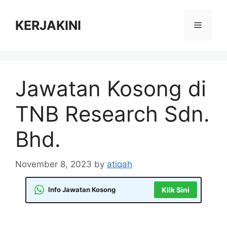
Skip
to
KERJAKINI
Menu
content
Jawatan Kosong di
TNB Research Sdn.
Bhd.
November 8, 2023
by
atiqah
Info Jawatan Kosong
Klik Sini