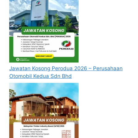
jawatan.
Berkelayakan dan melepasi syarat-syarat
pelantikan yang telah ditetapkan bagi
setiap jawatan yang hendak dipohon, Sila
baca pada lampiran yang kami telah
sediakan seperti berikut.
Update Jawatan Kosong Terkini
Cara Memohon
Jawatan Kosong Perodua 2026 – Perusahaan
Otomobil Kedua Sdn Bhd
Permohonan jawatan diatas hendaklah
melalui pautan
Permohonan Online
yang
boleh didapati melalui pautan yang telah
disediakan dibawah. Untuk pemohon kali
pertama, anda perlu mendaftar
akaun
baru
terlebih dahulu.
Calon dikehendaki memuat naik resume
yang lengkap (kelayakan akademik,