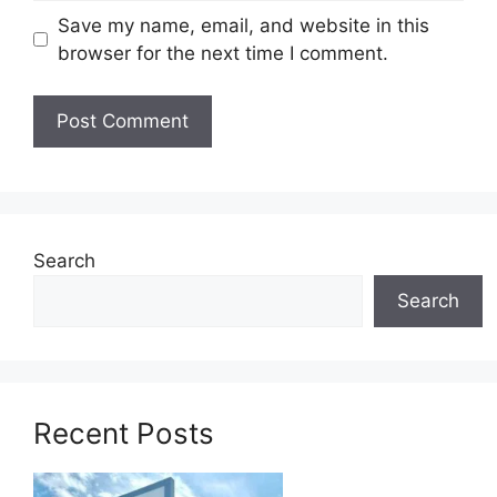
Executive (Application and Web
Save my name, email, and website in this
Development), Utility Automation Unit
browser for the next time I comment.
Executive (Software System
Development), Utility Automation Unit
Researcher (Science), Smart Grid Unit
Technician, Built Environment & Climate
Change Unit
Technician, Health, Safety and
Environment Unit
Intern (Graphic Designer)
Search
Search
Untuk memohon lain-lain
Jawatan
(Mohon
Disini)
Syarat Asas Permohonan
Calon hendaklah warganegara Malaysia
Recent Posts
berusia tidak kurang daripada
18
tahun
pada tarikh tutup permohonan