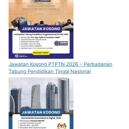
menerima sebarang jawapan selepas
6
bulan
dari tarikh iklan ditutup hendaklah
menganggap permohonan mereka tidak
berjaya.
Mohon Online
Jawatan Kosong PTPTN 2026 – Perbadanan
Tabung Pendidikan Tinggi Nasional