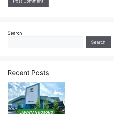
Sales Consultant
Senior Hr Executive
Senior Executive Employee Relation &
Industrial Relations
Search
Technician – Electrical Chargeman
Special Officer
Search
Senior Executive, Corporate Strategy
Technician
Personal Driver (Gceo)
Recent Posts
Untuk memohon lain-lain
Jawatan
(Mohon
Disini)
Syarat Asas Permohonan
Calon hendaklah warganegara Malaysia
berusia tidak kurang daripada
18