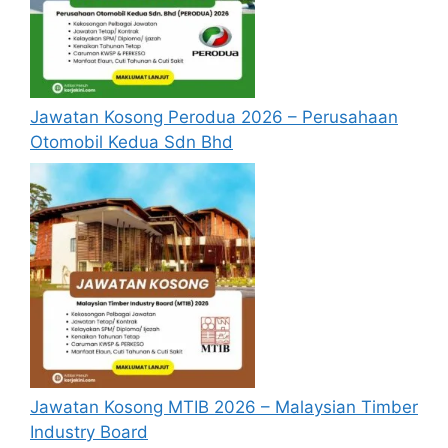
tahun
pada tarikh tutup permohonan
jawatan.
Berkelayakan dan melepasi syarat-syarat
pelantikan yang telah ditetapkan bagi
setiap jawatan yang hendak dipohon, Sila
Jawatan Kosong Perodua 2026 – Perusahaan
baca pada lampiran yang kami telah
Otomobil Kedua Sdn Bhd
sediakan seperti berikut.
Update Jawatan Kosong Terkini
Cara Memohon
Permohonan jawatan diatas hendaklah
melalui pautan
Permohonan Online
yang
boleh didapati melalui pautan yang telah
disediakan dibawah. Untuk pemohon kali
pertama, anda perlu mendaftar
akaun
baru
terlebih dahulu.
Jawatan Kosong MTIB 2026 – Malaysian Timber
Calon dikehendaki memuat naik resume
Industry Board