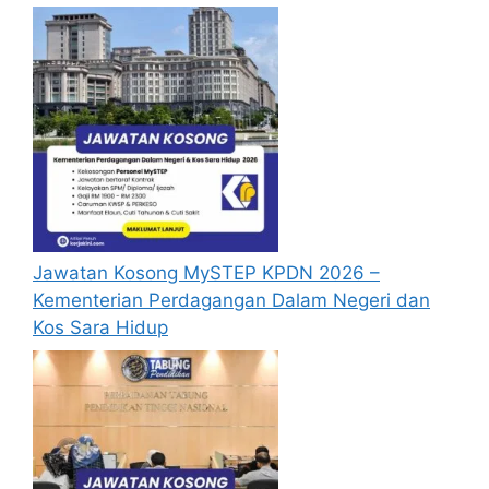
yang lengkap (kelayakan akademik,
pengalaman kerja, gaji semasa dan gaji
yang dipohon, gambar berukuran
passport serta salinan sijil-sijil berkaitan)
semasa membuat permohonan.
Pemohon yang telah mendaftar dan
memohon jawatan yang disenaraikan
tidak perlu lagi memohon semula
sekiranya tempoh permohonan masih
sah.
Jawatan Kosong MySTEP KPDN 2026 –
Sebelum membuat permohonan sila
Kementerian Perdagangan Dalam Negeri dan
pastikan anda
login/register
dan
Kos Sara Hidup
mengisi segala maklumat yang diminta
dengan lengkap dan tepat.
Perlu diingatkan, hanya pemohon yang
layak sahaja akan dipanggil ke
temuduga. Sila lengkapkan dan
kemaskini maklumat anda yang telah