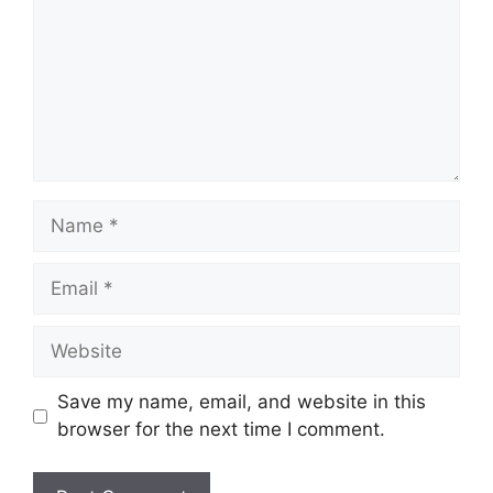
Name
MAKLUMAT PERMOHONAN
Email
Nama Majikan :
Percetakan Nasional
Malaysia Berhad (PNMB)
Website
Penempatan :
Pelbagai Negeri
Taraf Jawatan :
Tetap & Kontrak
Tarikh Tutup Permohonan :
Rujuk
Save my name, email, and website in this
Lampiran Dibawah
browser for the next time I comment.
JAWATAN