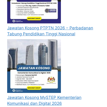
didaftarkan. Permohonan yang tidak
menerima sebarang jawapan selepas
6
bulan
dari tarikh iklan ditutup hendaklah
menganggap permohonan mereka tidak
berjaya.
Jawatan Kosong PTPTN 2026 – Perbadanan
Tabung Pendidikan Tinggi Nasional
Mohon Online
Jawatan Kosong MySTEP Kementerian
Komunikasi dan Digital 2026