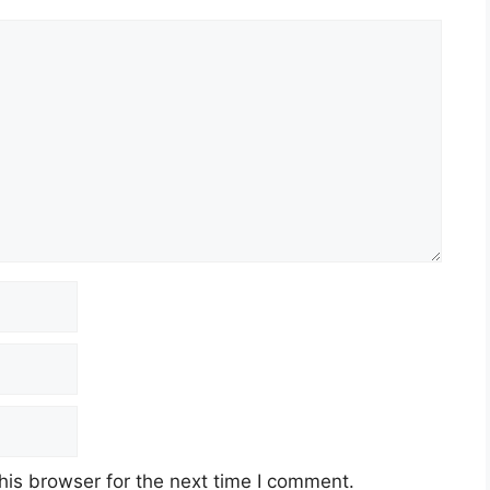
 Kerajaan Negeri Johor
n Sukan, Belia dan Sukarelawan
a
vember 2023 (Ahad)
his browser for the next time I comment.