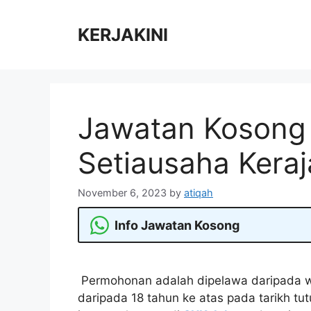
Skip
to
KERJAKINI
content
Jawatan Kosong 
Setiausaha Kera
November 6, 2023
by
atiqah
Info Jawatan Kosong
Permohonan adalah dipelawa daripada w
daripada 18 tahun ke atas pada tarikh tu