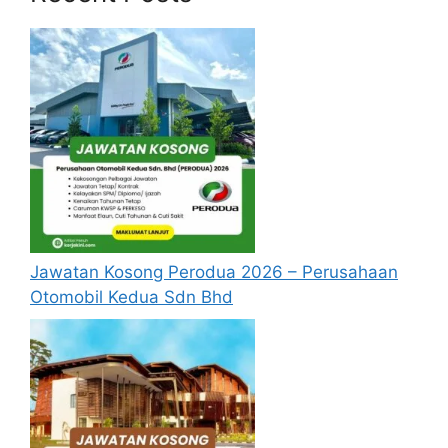
tarikh tutup iklan jawatan; dan
ijazah sarjana muda kepujian yang
diiktiraf oleh Kerajaan daripada institusi
pengajian tinggi tempatan atau kelayakan
yang diiktiraf setaraf dengannya. (Gaji
Permulaan pada Gred M41 :
RM2,422.00); atau
ijazah sarjana yang diiktiraf oleh Kerajaan
daripada institusi pengajian tinggi
tempatan atau kelayakan yang diiktiraf
setaraf dengannya. (Gaji Permulaan pada
Jawatan Kosong Perodua 2026 – Perusahaan
Gred M41 : RM2,733.14); atau
Otomobil Kedua Sdn Bhd
ijazah doktor falsafah (PhD) yang diiktiraf
oleh Kerajaan daripada institusi pengajian
tinggi tempatan atau kelayakan yang
diiktiraf setaraf dengannya. (Gaji
Permulaan pada Gred M41 :
RM3,044.48);