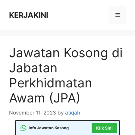
Skip
to
KERJAKINI
Menu
content
Jawatan Kosong di
Jabatan
Perkhidmatan
Awam (JPA)
November 11, 2023
by
atiqah
Info Jawatan Kosong
Klik Sini