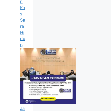
n
Ko
s
Sa
ra
Hi
du
p
Ja