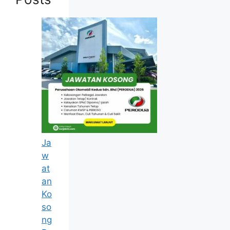
Ja
w
at
an
Update Jawatan Kosong Terkini
Ko
so
Cara Memohon
ng