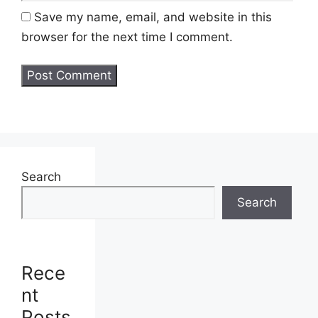
JAWATAN
Save my name, email, and website in this
browser for the next time I comment.
Pembantu Kemahiran Gred H19 (Tetap)
Untuk memohon lain-lain
Jawatan
(Mohon
Disini)
Syarat Asas Permohonan
Calon hendaklah warganegara Malaysia
Search
berusia tidak kurang daripada
18
Search
tahun
pada tarikh tutup permohonan
jawatan.
Berkelayakan dan melepasi syarat-syarat
pelantikan yang telah ditetapkan bagi
Rece
setiap jawatan yang hendak dipohon, Sila
nt
baca pada lampiran yang kami telah
Posts
sediakan seperti berikut.