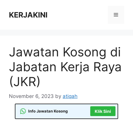
Skip
to
KERJAKINI
Menu
content
Jawatan Kosong di
Jabatan Kerja Raya
(JKR)
November 6, 2023
by
atiqah
Info Jawatan Kosong
Klik Sini