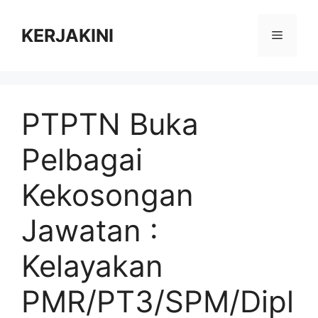
Skip
to
KERJAKINI
Menu
content
PTPTN Buka
Pelbagai
Kekosongan
Jawatan :
Kelayakan
PMR/PT3/SPM/Dipl