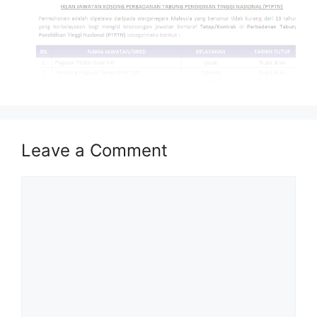
Isi Kandungan
Leave a Comment
MAKLUMAT PERMOHONAN
JAWATAN
Comment
Syarat Asas Permohonan
Cara Memohon
MAKLUMAT PERMOHONAN
Nama Majikan :
Perbadanan Tabung
Pendidikan Tinggi Nasional (PTPTN)