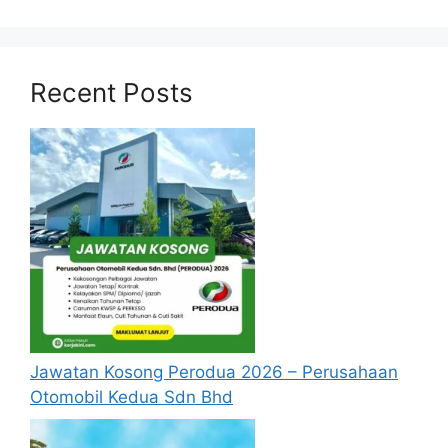
Syarat Asas Permohonan
Calon hendaklah warganegara Malaysia
Recent Posts
berusia tidak kurang daripada
18
tahun
pada tarikh tutup permohonan
jawatan.
Berkelayakan dan melepasi syarat-syarat
pelantikan yang telah ditetapkan bagi
setiap jawatan yang hendak dipohon, Sila
baca pada lampiran yang kami telah
sediakan seperti berikut.
Update Jawatan Kosong Terkini
Cara Memohon
Jawatan Kosong Perodua 2026 – Perusahaan
Permohonan jawatan diatas hendaklah
Otomobil Kedua Sdn Bhd
melalui pautan
Permohonan Online
yang
boleh didapati melalui pautan yang telah