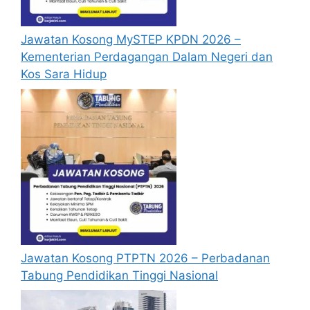
Perlu diingatkan, hanya pemohon yang
layak sahaja akan dipanggil ke
Jawatan Kosong MySTEP KPDN 2026 –
temuduga. Sila lengkapkan dan
Kementerian Perdagangan Dalam Negeri dan
kemaskini maklumat anda yang telah
Kos Sara Hidup
didaftarkan. Permohonan yang tidak
menerima sebarang jawapan selepas
6
bulan
dari tarikh iklan ditutup hendaklah
menganggap permohonan mereka tidak
berjaya.
Mohon Online
Jawatan Kosong PTPTN 2026 – Perbadanan
Tabung Pendidikan Tinggi Nasional