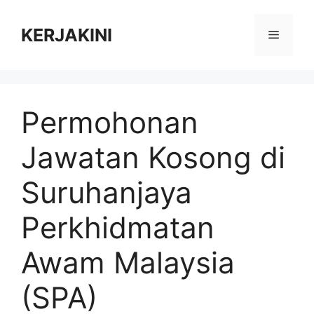
Skip
to
KERJAKINI
Menu
content
Permohonan
Jawatan Kosong di
Suruhanjaya
Perkhidmatan
Awam Malaysia
(SPA)