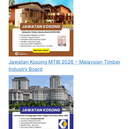
disediakan dibawah. Untuk pemohon kali
pertama, anda perlu mendaftar
akaun
baru
terlebih dahulu.
Calon dikehendaki memuat naik resume
yang lengkap (kelayakan akademik,
pengalaman kerja, gaji semasa dan gaji
yang dipohon, gambar berukuran
passport serta salinan sijil-sijil berkaitan)
Jawatan Kosong MTIB 2026 – Malaysian Timber
semasa membuat permohonan.
Industry Board
Pemohon yang telah mendaftar dan
memohon jawatan yang disenaraikan
tidak perlu lagi memohon semula
sekiranya tempoh permohonan masih
sah.
Sebelum membuat permohonan sila
pastikan anda
login/register
dan
mengisi segala maklumat yang diminta
dengan lengkap dan tepat.