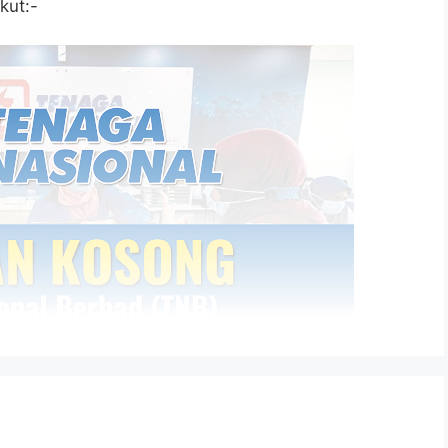
kut:-