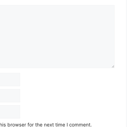
erhad (TNB)
ah
ember 2023 (Ahad)
his browser for the next time I comment.
n Disini)