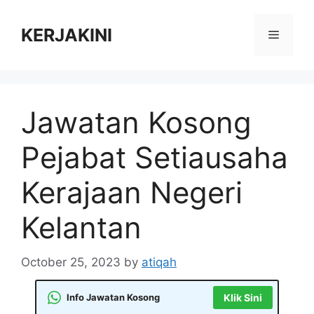
Skip
to
KERJAKINI
Menu
content
Jawatan Kosong
Pejabat Setiausaha
Kerajaan Negeri
Kelantan
October 25, 2023
by
atiqah
Info Jawatan Kosong
Klik Sini