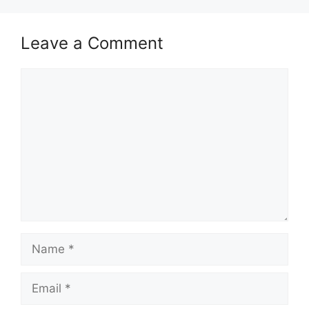
Isi Kandungan
Leave a Comment
MAKLUMAT PERMOHONAN
JAWATAN
Comment
Syarat Asas Permohonan
Cara Memohon
MAKLUMAT PERMOHONAN
Nama Majikan :
Pejabat Setiausaha
Kerajaan Negeri Kelantan
Penempatan :
Negeri Kelantan Darul
Naim
Name
Kelayakan :
Diploma & Ijazah
Tarikh Tutup Permohonan :
28 Oktober
Email
2023 (Sabtu)