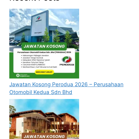
setiap jawatan yang hendak dipohon, Sila
baca pada lampiran yang kami telah
sediakan seperti berikut.
Update Jawatan Kosong Terkini
Cara Memohon
Permohonan jawatan diatas hendaklah
melalui pautan
Permohonan Online
yang
boleh didapati melalui pautan yang telah
disediakan dibawah. Untuk pemohon kali
Jawatan Kosong Perodua 2026 – Perusahaan
pertama, anda perlu mendaftar
Otomobil Kedua Sdn Bhd
akaun
baru
terlebih dahulu.
Calon dikehendaki memuat naik resume
yang lengkap (kelayakan akademik,
pengalaman kerja, gaji semasa dan gaji
yang dipohon, gambar berukuran
passport serta salinan sijil-sijil berkaitan)