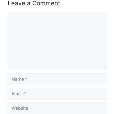
Leave a Comment
MAKLUMAT PERMOHONAN
JAWATAN
Comment
Syarat Asas Permohonan
Cara Memohon
MAKLUMAT PERMOHONAN
Nama Majikan :
Malayan Banking Berhad
(MAYBANK)
Penempatan :
Pelbagai Negeri
Kelayakan :
Rujuk Lampiran Dibawah
Name
Tarikh Tutup Permohonan :
Rujuk
Lampiran Dibawah
Email
JAWATAN
Website
Relationship Manager, Distribution &