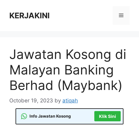
Skip
to
KERJAKINI
Menu
content
Jawatan Kosong di
Malayan Banking
Berhad (Maybank)
October 19, 2023
by
atiqah
Info Jawatan Kosong
Klik Sini