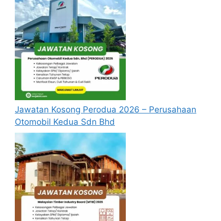
pelantikan yang telah ditetapkan bagi
setiap jawatan yang hendak dipohon, Sila
baca pada lampiran yang kami telah
sediakan seperti berikut.
Update Jawatan Kosong Terkini
Cara Memohon
Permohonan jawatan diatas hendaklah
Jawatan Kosong Perodua 2026 – Perusahaan
melalui pautan
Permohonan Online
yang
Otomobil Kedua Sdn Bhd
boleh didapati melalui pautan yang telah
disediakan dibawah. Untuk pemohon kali
pertama, anda perlu mendaftar
akaun
baru
terlebih dahulu.
Calon dikehendaki memuat naik resume
yang lengkap (kelayakan akademik,
pengalaman kerja, gaji semasa dan gaji
yang dipohon, gambar berukuran