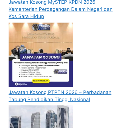
Jawatan Kosong MySTEP KPDN 2026 –
menerima sebarang jawapan selepas
6
Kementerian Perdagangan Dalam Negeri dan
bulan
dari tarikh iklan ditutup hendaklah
Kos Sara Hidup
menganggap permohonan mereka tidak
berjaya.
Mohon Online
Jawatan Kosong PTPTN 2026 – Perbadanan
Tabung Pendidikan Tinggi Nasional