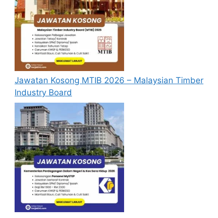
pengalaman kerja, gaji semasa dan gaji
yang dipohon, gambar berukuran
passport serta salinan sijil-sijil berkaitan)
semasa membuat permohonan.
Pemohon yang telah mendaftar dan
memohon jawatan yang disenaraikan
Jawatan Kosong MTIB 2026 – Malaysian Timber
tidak perlu lagi memohon semula
Industry Board
sekiranya tempoh permohonan masih
sah.
Sebelum membuat permohonan sila
pastikan anda
login/register
dan
mengisi segala maklumat yang diminta
dengan lengkap dan tepat.
Perlu diingatkan, hanya pemohon yang
layak sahaja akan dipanggil ke
temuduga. Sila lengkapkan dan
kemaskini maklumat anda yang telah
didaftarkan. Permohonan yang tidak