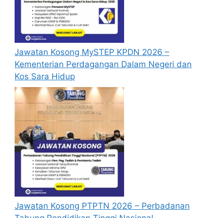
melalui pautan
Permohonan Online
yang
boleh didapati melalui pautan yang telah
disediakan dibawah. Untuk pemohon kali
pertama, anda perlu mendaftar
Jawatan Kosong MySTEP KPDN 2026 –
akaun
baru
terlebih dahulu.
Kementerian Perdagangan Dalam Negeri dan
Calon dikehendaki memuat naik resume
Kos Sara Hidup
yang lengkap (kelayakan akademik,
pengalaman kerja, gaji semasa dan gaji
yang dipohon, gambar berukuran
passport serta salinan sijil-sijil berkaitan)
semasa membuat permohonan.
Pemohon yang telah mendaftar dan
memohon jawatan yang disenaraikan
tidak perlu lagi memohon semula
sekiranya tempoh permohonan masih
sah.
Sebelum membuat permohonan sila
Jawatan Kosong PTPTN 2026 – Perbadanan
pastikan anda
login/register
dan
Tabung Pendidikan Tinggi Nasional