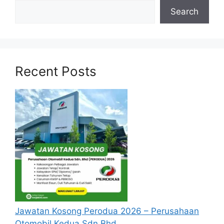
Search
Calon hendaklah warganegara Malaysia
berusia tidak kurang daripada
18
tahun
pada tarikh tutup permohonan
jawatan.
Recent Posts
Berkelayakan dan melepasi syarat-syarat
pelantikan yang telah ditetapkan bagi
setiap jawatan yang hendak dipohon, Sila
baca pada lampiran yang kami telah
sediakan seperti berikut.
Jawatan Kosong Perodua 2026 – Perusahaan
Otomobil Kedua Sdn Bhd