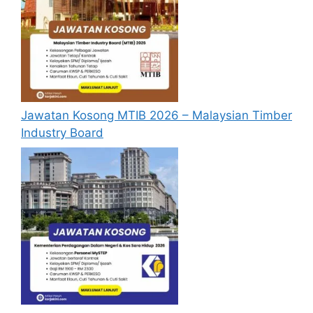
Jawatan Kosong MTIB 2026 – Malaysian Timber
Industry Board
Cara Memohon
Permohonan jawatan diatas hendaklah
melalui pautan
Permohonan Online
yang
boleh didapati melalui pautan yang telah
disediakan dibawah. Untuk pemohon kali