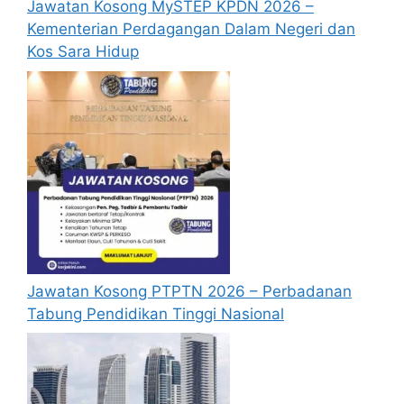
Jawatan Kosong MySTEP KPDN 2026 –
pertama, anda perlu mendaftar
Kementerian Perdagangan Dalam Negeri dan
akaun
baru
terlebih dahulu.
Kos Sara Hidup
Calon dikehendaki memuat naik resume
yang lengkap (kelayakan akademik,
pengalaman kerja, gaji semasa dan gaji
yang dipohon, gambar berukuran
passport serta salinan sijil-sijil berkaitan)
semasa membuat permohonan.
Pemohon yang telah mendaftar dan
memohon jawatan yang disenaraikan
tidak perlu lagi memohon semula
sekiranya tempoh permohonan masih
sah.
Jawatan Kosong PTPTN 2026 – Perbadanan
Sebelum membuat permohonan sila
Tabung Pendidikan Tinggi Nasional
pastikan anda
login/register
dan
mengisi segala maklumat yang diminta
dengan lengkap dan tepat.
Perlu diingatkan, hanya pemohon yang