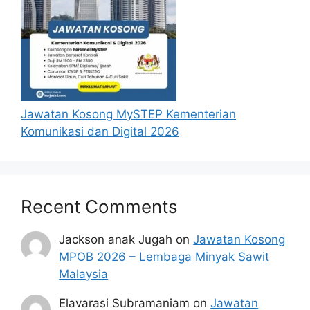
layak sahaja akan dipanggil ke
temuduga. Sila lengkapkan dan
kemaskini maklumat anda yang telah
didaftarkan. Permohonan yang tidak
menerima sebarang jawapan selepas
6
bulan
dari tarikh iklan ditutup hendaklah
menganggap permohonan mereka tidak
Jawatan Kosong MySTEP Kementerian
berjaya.
Komunikasi dan Digital 2026
Mohon Online
Recent Comments
Jackson anak Jugah
on
Jawatan Kosong
MPOB 2026 – Lembaga Minyak Sawit
Malaysia
Elavarasi Subramaniam
on
Jawatan