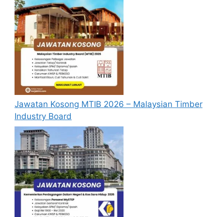
passport serta salinan sijil-sijil berkaitan)
semasa membuat permohonan.
Pemohon yang telah mendaftar dan
memohon jawatan yang disenaraikan
tidak perlu lagi memohon semula
sekiranya tempoh permohonan masih
sah.
Sebelum membuat permohonan sila
Jawatan Kosong MTIB 2026 – Malaysian Timber
pastikan anda
login/register
dan
Industry Board
mengisi segala maklumat yang diminta
dengan lengkap dan tepat.
Perlu diingatkan, hanya pemohon yang
layak sahaja akan dipanggil ke
temuduga. Sila lengkapkan dan
kemaskini maklumat anda yang telah
didaftarkan. Permohonan yang tidak
menerima sebarang jawapan selepas
6
bulan
dari tarikh iklan ditutup hendaklah