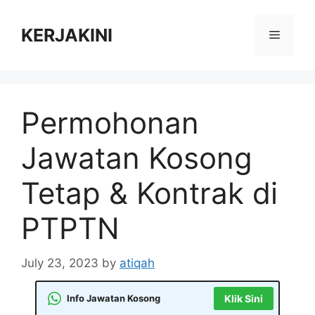
Skip
to
KERJAKINI
Menu
content
Permohonan
Jawatan Kosong
Tetap & Kontrak di
PTPTN
July 23, 2023
by
atiqah
Info Jawatan Kosong
Klik Sini