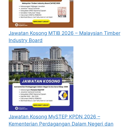
tidak perlu lagi memohon semula
sekiranya tempoh permohonan masih
sah.
Sebelum membuat permohonan sila
Jawatan Kosong MTIB 2026 – Malaysian Timber
pastikan anda
login/register
dan
Industry Board
mengisi segala maklumat yang diminta
dengan lengkap dan tepat.
Perlu diingatkan, hanya pemohon yang
layak sahaja akan dipanggil ke
temuduga. Sila lengkapkan dan
kemaskini maklumat anda yang telah
didaftarkan. Permohonan yang tidak
menerima sebarang jawapan selepas
6
bulan
dari tarikh iklan ditutup hendaklah
menganggap permohonan mereka tidak
berjaya.
Jawatan Kosong MySTEP KPDN 2026 –
Kementerian Perdagangan Dalam Negeri dan
Mohon Online