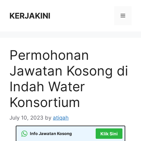
Skip
to
KERJAKINI
Menu
content
Permohonan
Jawatan Kosong di
Indah Water
Konsortium
July 10, 2023
by
atiqah
Info Jawatan Kosong
Klik Sini