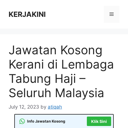
Skip
to
KERJAKINI
Menu
content
Jawatan Kosong
Kerani di Lembaga
Tabung Haji –
Seluruh Malaysia
July 12, 2023
by
atiqah
Info Jawatan Kosong
Klik Sini