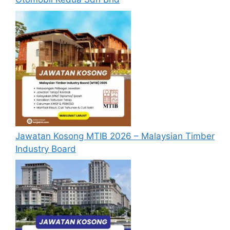
Berkelayakan dan melepasi syarat-syarat
pelantikan yang telah ditetapkan bagi
setiap jawatan yang hendak dipohon, Sila
baca pada lampiran yang kami telah
sediakan seperti berikut.
Cara Memohon
Permohonan jawatan diatas hendaklah
melalui pautan
Permohonan Online
yang
Jawatan Kosong MTIB 2026 – Malaysian Timber
boleh didapati melalui pautan yang telah
Industry Board
disediakan dibawah. Untuk pemohon kali
pertama, anda perlu mendaftar
akaun
baru
terlebih dahulu.
Calon dikehendaki memuat naik resume
yang lengkap (kelayakan akademik,
pengalaman kerja, gaji semasa dan gaji
yang dipohon, gambar berukuran