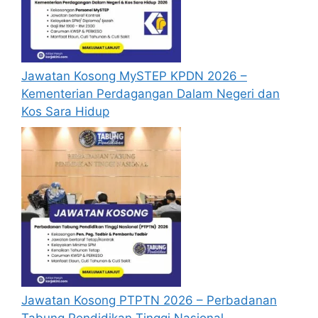
passport serta salinan sijil-sijil berkaitan)
semasa membuat permohonan.
Pemohon yang telah mendaftar dan
memohon jawatan yang disenaraikan
Jawatan Kosong MySTEP KPDN 2026 –
tidak perlu lagi memohon semula
Kementerian Perdagangan Dalam Negeri dan
sekiranya tempoh permohonan masih
Kos Sara Hidup
sah.
Sebelum membuat permohonan sila
pastikan anda
login/register
dan
mengisi segala maklumat yang diminta
dengan lengkap dan tepat.
Perlu diingatkan, hanya pemohon yang
layak sahaja akan dipanggil ke
temuduga. Sila lengkapkan dan
kemaskini maklumat anda yang telah
didaftarkan. Permohonan yang tidak
menerima sebarang jawapan selepas
6
Jawatan Kosong PTPTN 2026 – Perbadanan
bulan
dari tarikh iklan ditutup hendaklah
Tabung Pendidikan Tinggi Nasional