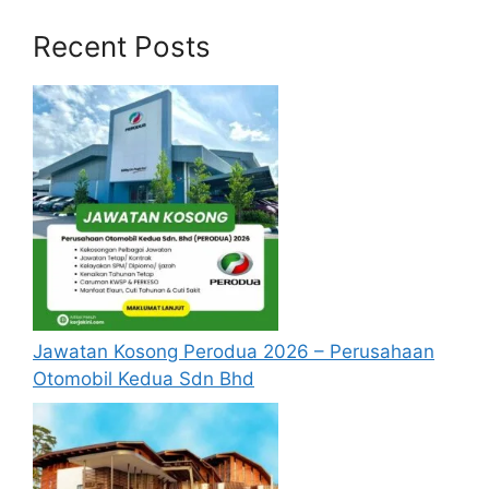
Update Jawatan Kosong Terkini
Recent Posts
Cara Memohon
Jawatan Kosong Perodua 2026 – Perusahaan
Otomobil Kedua Sdn Bhd