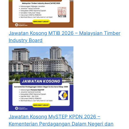
yang dipohon, gambar berukuran
passport serta salinan sijil-sijil berkaitan)
semasa membuat permohonan.
Pemohon yang telah mendaftar dan
Jawatan Kosong MTIB 2026 – Malaysian Timber
memohon jawatan yang disenaraikan
Industry Board
tidak perlu lagi memohon semula
sekiranya tempoh permohonan masih
sah.
Sebelum membuat permohonan sila
pastikan anda
login/register
dan
mengisi segala maklumat yang diminta
dengan lengkap dan tepat.
Perlu diingatkan, hanya pemohon yang
layak sahaja akan dipanggil ke
temuduga. Sila lengkapkan dan
kemaskini maklumat anda yang telah
Jawatan Kosong MySTEP KPDN 2026 –
didaftarkan. Permohonan yang tidak
Kementerian Perdagangan Dalam Negeri dan
menerima sebarang jawapan selepas
6