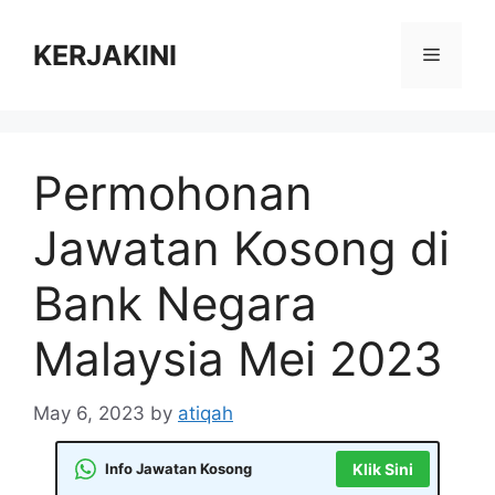
Skip
to
KERJAKINI
Menu
content
Permohonan
Jawatan Kosong di
Bank Negara
Malaysia Mei 2023
May 6, 2023
by
atiqah
Info Jawatan Kosong
Klik Sini