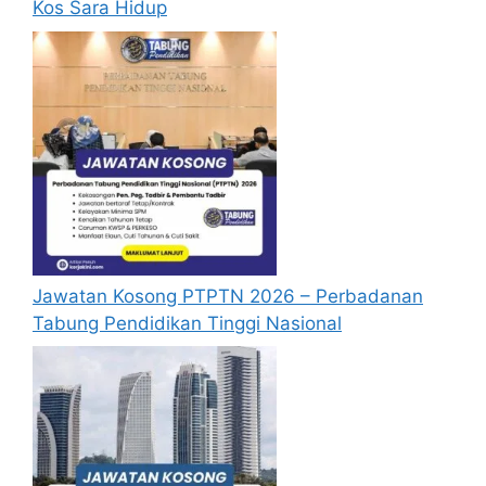
Kos Sara Hidup
bulan
dari tarikh iklan ditutup hendaklah
menganggap permohonan mereka tidak
berjaya.
Mohon Online
Jawatan Kosong PTPTN 2026 – Perbadanan
Tabung Pendidikan Tinggi Nasional