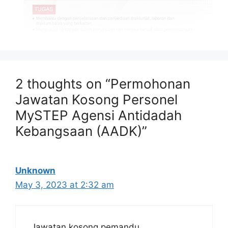
Isi Kandungan
2 thoughts on “Permohonan
MAKLUMAT PERMOHONAN
Jawatan Kosong Personel
JAWATAN
Syarat Asas Permohonan
MySTEP Agensi Antidadah
Kebangsaan (AADK)”
MAKLUMAT PERMOHONAN
Nama Majikan :
Agensi Antidadah
Unknown
Kebangsaan (AADK)
May 3, 2023 at 2:32 am
Penempatan :
Ibu Pejabat AADK
Kelayakan :
Ijazah Sarjana Muda
Tarikh Tutup Permohonan :
14 April
2023 (Jumaat)
Jawatan kosong pemandu