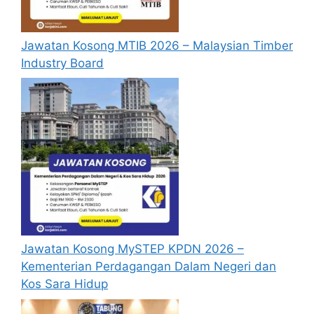
mengisi segala maklumat yang diminta
dengan lengkap dan tepat.
Jawatan Kosong MTIB 2026 – Malaysian Timber
Perlu diingatkan, hanya pemohon yang
Industry Board
layak sahaja akan dipanggil ke
temuduga. Sila lengkapkan dan
kemaskini maklumat anda yang telah
didaftarkan. Permohonan yang tidak
menerima sebarang jawapan selepas
6
bulan
dari tarikh iklan ditutup hendaklah
menganggap permohonan mereka tidak
berjaya.
Mohon Online
Jawatan Kosong MySTEP KPDN 2026 –
Kementerian Perdagangan Dalam Negeri dan
Kos Sara Hidup