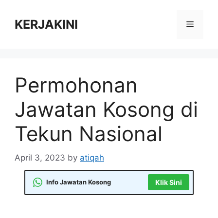
Skip
to
KERJAKINI
Menu
content
Permohonan
Jawatan Kosong di
Tekun Nasional
April 3, 2023
by
atiqah
Info Jawatan Kosong
Klik Sini