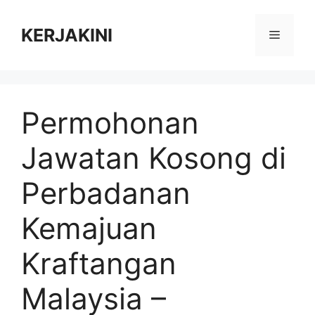
Skip
to
KERJAKINI
Menu
content
Permohonan
Jawatan Kosong di
Perbadanan
Kemajuan
Kraftangan
Malaysia –