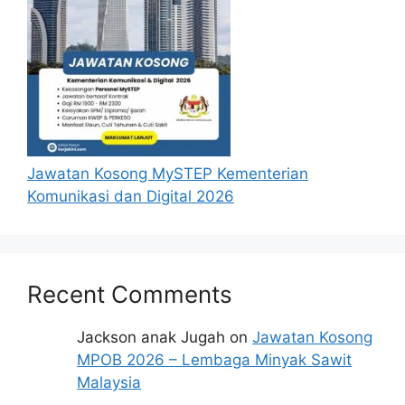
menganggap permohonan mereka tidak
berjaya.
Mohon Online
Jawatan Kosong MySTEP Kementerian
Komunikasi dan Digital 2026
Recent Comments
Jackson anak Jugah
on
Jawatan Kosong
MPOB 2026 – Lembaga Minyak Sawit
Malaysia