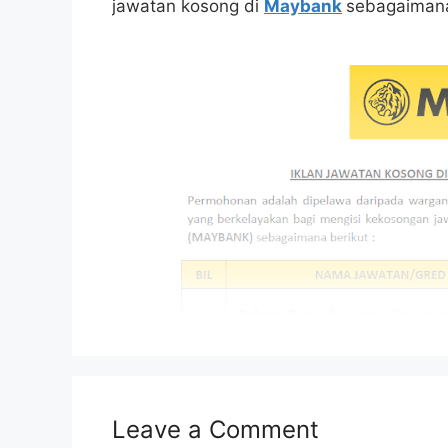
jawatan kosong di
Maybank
sebagaimana
Leave a Comment
Isi Kandungan