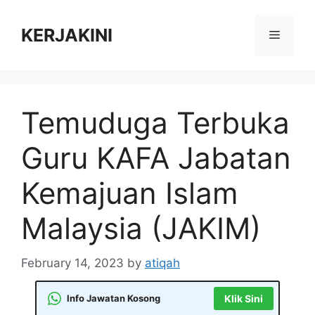
Skip
to
KERJAKINI
Menu
content
Temuduga Terbuka
Guru KAFA Jabatan
Kemajuan Islam
Malaysia (JAKIM)
February 14, 2023
by
atiqah
Info Jawatan Kosong
Klik Sini