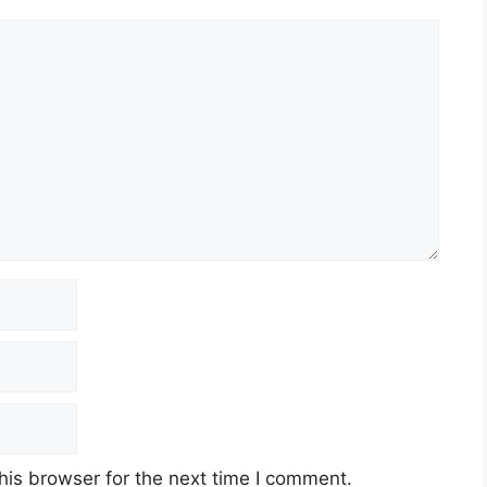
2.00 Petang
ruari 2023 (Sabtu)
g Park LaLaport, Bukit Bintang City Centre
Tuah, 55100 Kuala Lumpur
his browser for the next time I comment.