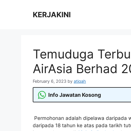
Skip
to
KERJAKINI
content
Temuduga Terbu
AirAsia Berhad 
February 6, 2023
by
atiqah
Info Jawatan Kosong
Permohonan adalah dipelawa daripada w
daripada 18 tahun ke atas pada tarikh tu