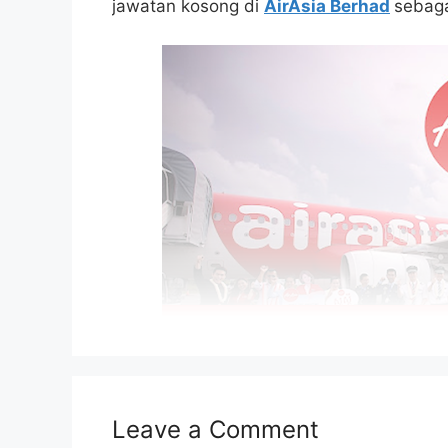
jawatan kosong di
AirAsia Berhad
sebaga
Leave a Comment
Isi Kandungan