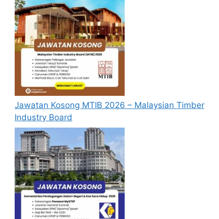
semasa membuat permohonan.
Pemohon yang telah mendaftar dan
memohon jawatan yang disenaraikan
tidak perlu lagi memohon semula
sekiranya tempoh permohonan masih
sah.
Sebelum membuat permohonan sila
pastikan anda
login/register
dan
Jawatan Kosong MTIB 2026 – Malaysian Timber
mengisi segala maklumat yang diminta
Industry Board
dengan lengkap dan tepat.
Perlu diingatkan, hanya pemohon yang
layak sahaja akan dipanggil ke
temuduga. Sila lengkapkan dan
kemaskini maklumat anda yang telah
didaftarkan. Permohonan yang tidak
menerima sebarang jawapan selepas
6
bulan
dari tarikh iklan ditutup hendaklah
menganggap permohonan mereka tidak