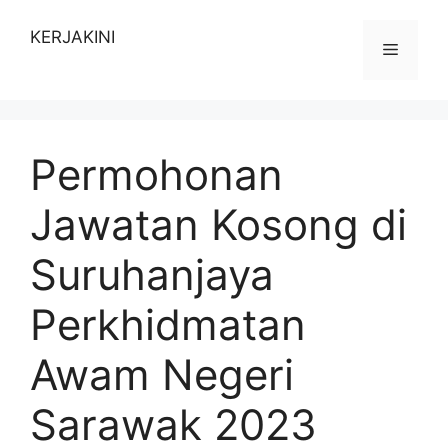
Skip
to
KERJAKINI
Menu
content
Permohonan
Jawatan Kosong di
Suruhanjaya
Perkhidmatan
Awam Negeri
Sarawak 2023