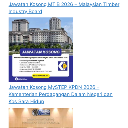
Jawatan Kosong MTIB 2026 – Malaysian Timber
kemaskini maklumat anda yang telah
Industry Board
didaftarkan. Permohonan yang tidak
menerima sebarang jawapan selepas
6
bulan
dari tarikh iklan ditutup hendaklah
menganggap permohonan mereka tidak
berjaya.
Mohon Online
Jawatan Kosong MySTEP KPDN 2026 –
Kementerian Perdagangan Dalam Negeri dan
Kos Sara Hidup