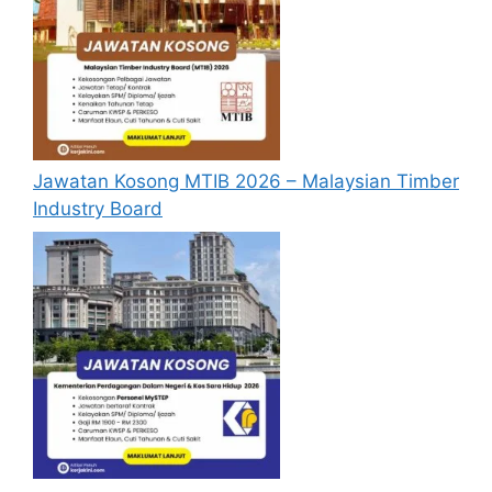
tidak perlu lagi memohon semula
sekiranya tempoh permohonan masih
sah.
Sebelum membuat permohonan sila
pastikan anda
login/register
dan
mengisi segala maklumat yang diminta
Jawatan Kosong MTIB 2026 – Malaysian Timber
dengan lengkap dan tepat.
Industry Board
Perlu diingatkan, hanya pemohon yang
layak sahaja akan dipanggil ke
temuduga. Sila lengkapkan dan
kemaskini maklumat anda yang telah
didaftarkan. Permohonan yang tidak
menerima sebarang jawapan selepas
6
bulan
dari tarikh iklan ditutup hendaklah
menganggap permohonan mereka tidak
berjaya.
Mohon Online