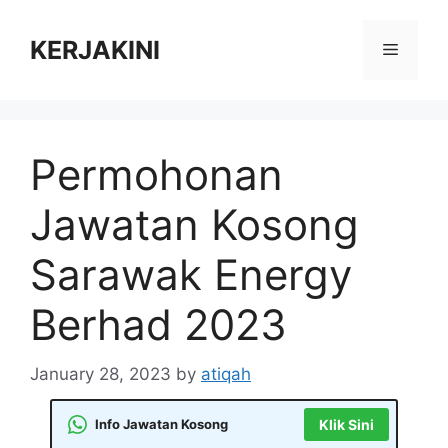
Skip
to
KERJAKINI
Menu
content
Permohonan
Jawatan Kosong
Sarawak Energy
Berhad 2023
January 28, 2023
by
atiqah
Info Jawatan Kosong
Klik Sini