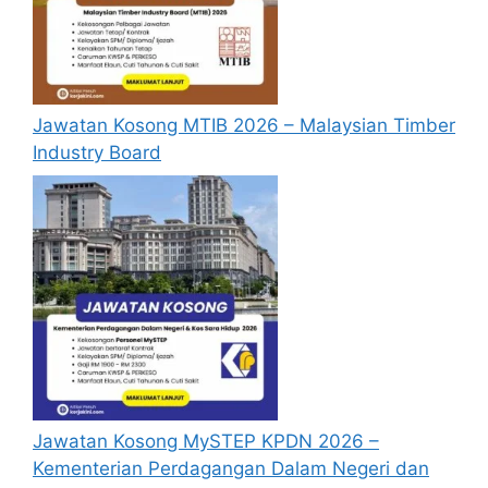
pastikan anda
login/register
dan
mengisi segala maklumat yang diminta
dengan lengkap dan tepat.
Perlu diingatkan, hanya pemohon yang
Jawatan Kosong MTIB 2026 – Malaysian Timber
layak sahaja akan dipanggil ke
Industry Board
temuduga. Sila lengkapkan dan
kemaskini maklumat anda yang telah
didaftarkan. Permohonan yang tidak
menerima sebarang jawapan selepas
6
bulan
dari tarikh iklan ditutup hendaklah
menganggap permohonan mereka tidak
berjaya.
Mohon Online
Jawatan Kosong MySTEP KPDN 2026 –
Kementerian Perdagangan Dalam Negeri dan