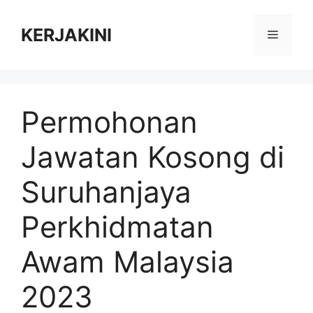
Skip
to
KERJAKINI
Menu
content
Permohonan
Jawatan Kosong di
Suruhanjaya
Perkhidmatan
Awam Malaysia
2023