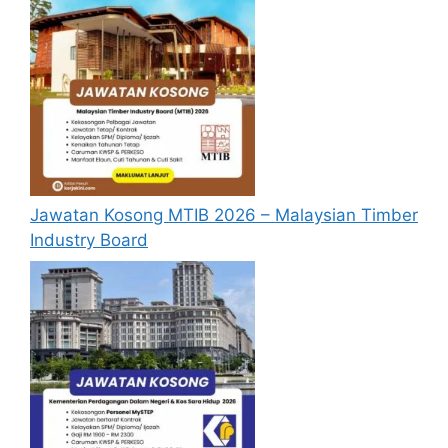
semasa membuat permohonan.
Pemohon yang telah mendaftar dan
memohon jawatan yang disenaraikan
tidak perlu lagi memohon semula
sekiranya tempoh permohonan masih
sah.
Sebelum membuat permohonan sila
pastikan anda
login/register
dan
Jawatan Kosong MTIB 2026 – Malaysian Timber
mengisi segala maklumat yang diminta
Industry Board
dengan lengkap dan tepat.
Perlu diingatkan, hanya pemohon yang
layak sahaja akan dipanggil ke
temuduga. Sila lengkapkan dan
kemaskini maklumat anda yang telah
didaftarkan. Permohonan yang tidak
menerima sebarang jawapan selepas
6
bulan
dari tarikh iklan ditutup hendaklah
menganggap permohonan mereka tidak