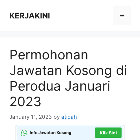
Skip
to
KERJAKINI
Menu
content
Permohonan
Jawatan Kosong di
Perodua Januari
2023
January 11, 2023
by
atiqah
Info Jawatan Kosong
Klik Sini