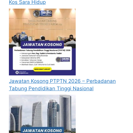
Kos Sara Hidup
bulan
dari tarikh iklan ditutup hendaklah
menganggap permohonan mereka tidak
berjaya.
Mohon Online
Jawatan Kosong PTPTN 2026 – Perbadanan
Tabung Pendidikan Tinggi Nasional