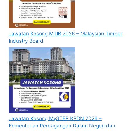
yang dipohon, gambar berukuran
passport serta salinan sijil-sijil berkaitan)
semasa membuat permohonan.
Pemohon yang telah mendaftar dan
Jawatan Kosong MTIB 2026 – Malaysian Timber
memohon jawatan yang disenaraikan
Industry Board
tidak perlu lagi memohon semula
sekiranya tempoh permohonan masih
sah.
Sebelum membuat permohonan sila
pastikan anda
login/register
dan
mengisi segala maklumat yang diminta
dengan lengkap dan tepat.
Perlu diingatkan, hanya pemohon yang
layak sahaja akan dipanggil ke
temuduga. Sila lengkapkan dan
kemaskini maklumat anda yang telah
Jawatan Kosong MySTEP KPDN 2026 –
didaftarkan. Permohonan yang tidak
Kementerian Perdagangan Dalam Negeri dan
menerima sebarang jawapan selepas
6