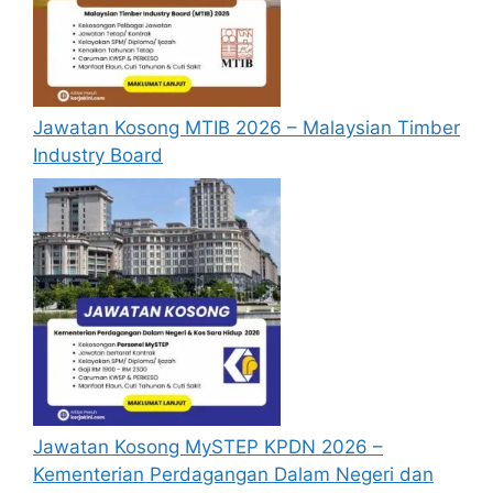
berukuran paspot (dilekatkan pada
borang permohonan), Salinan Kad
Pengenalan dan salinan Sijil Lahir,
Salinan Sijil Berhenti Sekolah, Salinan Sijil
Jawatan Kosong MTIB 2026 – Malaysian Timber
Pelajaran Malaysia/Sijil Vokasional
Industry Board
Malaysia dan Pentaksiran Tingkatan
Tiga/Penilaian Menengah Rendah,
Salinan Diploma dan transkrip/Surat
Pengesahan Kelulusan Peperiksaan Akhir
daripada pusat-pusat pengajian dan
Salinan sijil-sijil lain yang berkaitan yang
telah
disahkan
.
Borang permohonan yang telah lengkap
diisi dengan mencatatkan nama jawatan
di sebelah kiri sampul surat hendaklah
dikemukakan kepada alamat seperti
Jawatan Kosong MySTEP KPDN 2026 –
berikut.
Kementerian Perdagangan Dalam Negeri dan