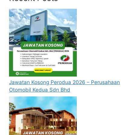
berusia tidak kurang daripada
18
tahun
pada tarikh tutup permohonan
jawatan.
Berkelayakan dan melepasi syarat-syarat
pelantikan yang telah ditetapkan bagi
setiap jawatan yang hendak dipohon, Sila
baca pada lampiran yang kami telah
sediakan seperti berikut.
Cara Memohon
Jawatan Kosong Perodua 2026 – Perusahaan
Permohonan kekosongan jawatan
Otomobil Kedua Sdn Bhd
hendaklah dibuat menggunakan
(Borang
MBI.1) Pind.2/2009
yang boleh dimuat
turun melalui pautan yang telah
disediakan dibawah.
Permohonan hendaklah disertakan
dengan Sekeping gambar terkini