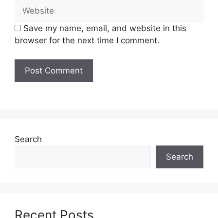
Website
Penolong Jurutera (Kejuruteraan
Save my name, email, and website in this
Elektronik) Gred JA29
browser for the next time I comment.
Penolong Jurutera (Kejuruteraan
Awam) Gred JA29
Penolong Pegawai Senibina Gred JA29
Penolong Pegawai Perancang Bandar
dan Desa Gred JA29
Pelukis Pelan Gred JA19
Pembantu Tadbir
(Perkeranian/Operasi) Gred N19
Search
Pembantu Tadbir Kewangan Gred W19
Pembantu Penilaian Gred W19
Search
Update Jawatan Kosong Terkini Disini
Syarat Asas Permohonan
Recent Posts
Calon hendaklah warganegara Malaysia