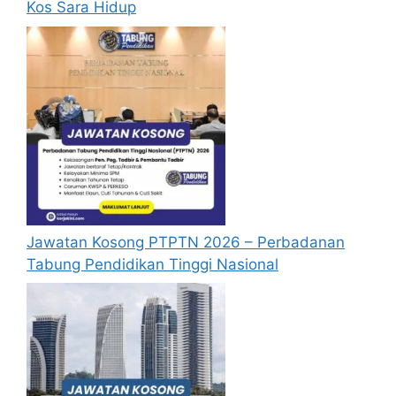
Kos Sara Hidup
Bahagian Sumber Manusia
Majlis Bandaraya Ipoh
Tingkat 1. Jalan Sultan Abdul Jalil,
Greentown,
30450 Ipoh,
Perak Darul Ridzuan.
Borang Permohonan Jawatan
Jawatan Kosong PTPTN 2026 – Perbadanan
Tabung Pendidikan Tinggi Nasional