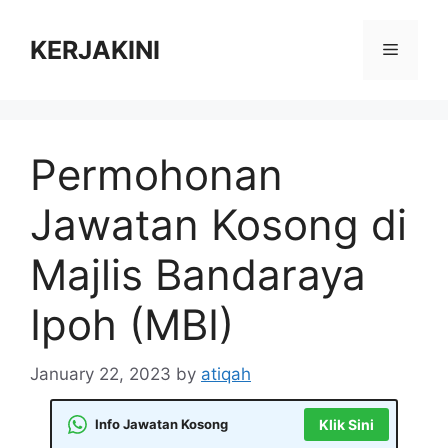
Skip
to
KERJAKINI
Menu
content
Permohonan
Jawatan Kosong di
Majlis Bandaraya
Ipoh (MBI)
January 22, 2023
by
atiqah
Info Jawatan Kosong
Klik Sini