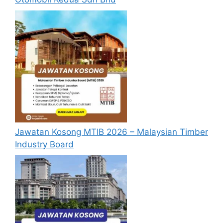
memohon jawatan yang disenaraikan
tidak perlu lagi memohon semula
sekiranya tempoh permohonan masih
sah.
Sebelum membuat permohonan sila
pastikan anda
login/register
dan
mengisi segala maklumat yang diminta
dengan lengkap dan tepat.
Perlu diingatkan, hanya pemohon yang
layak sahaja akan dipanggil ke
Jawatan Kosong MTIB 2026 – Malaysian Timber
temuduga. Sila lengkapkan dan
Industry Board
kemaskini maklumat anda yang telah
didaftarkan. Permohonan yang tidak
menerima sebarang jawapan selepas
6
bulan
dari tarikh iklan ditutup hendaklah
menganggap permohonan mereka tidak
berjaya.