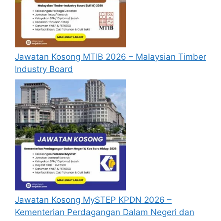
pengalaman kerja, gaji semasa dan gaji
yang dipohon, gambar berukuran
passport serta salinan sijil-sijil berkaitan)
semasa membuat permohonan.
Jawatan Kosong MTIB 2026 – Malaysian Timber
Pemohon yang telah mendaftar dan
Industry Board
memohon jawatan yang disenaraikan
tidak perlu lagi memohon semula
sekiranya tempoh permohonan masih
sah.
Sebelum membuat permohonan sila
pastikan anda
login/register
dan
mengisi segala maklumat yang diminta
dengan lengkap dan tepat.
Perlu diingatkan, hanya pemohon yang
layak sahaja akan dipanggil ke
temuduga. Sila lengkapkan dan
Jawatan Kosong MySTEP KPDN 2026 –
kemaskini maklumat anda yang telah
Kementerian Perdagangan Dalam Negeri dan
didaftarkan. Permohonan yang tidak