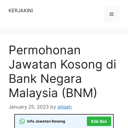
Skip
to
KERJAKINI
Menu
content
Permohonan
Jawatan Kosong di
Bank Negara
Malaysia (BNM)
January 25, 2023
by
atiqah
Info Jawatan Kosong
Klik Sini