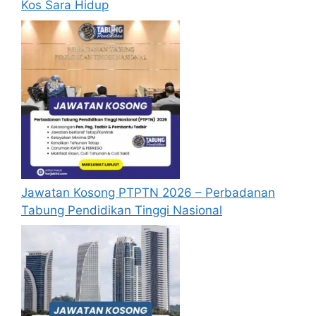
Kos Sara Hidup
menerima sebarang jawapan selepas
6
bulan
dari tarikh iklan ditutup hendaklah
menganggap permohonan mereka tidak
berjaya.
Mohon Online
Jawatan Kosong PTPTN 2026 – Perbadanan
Tabung Pendidikan Tinggi Nasional