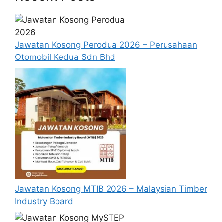
Jawatan Kosong Perodua 2026 – Perusahaan
Otomobil Kedua Sdn Bhd
SYARAT KELAYAKAN
Warganegara Malaysia
Pemohon mestilah berumur 18 tahun ke
atas
Pendapatan bulanan seisi rumah tidak
melebihi RM3,000
Pemohon dan pasangan tidak memiliki
Jawatan Kosong MTIB 2026 – Malaysian Timber
rumah sendiri / atau memiliki rumah
Industry Board
usang / tidak sempurna