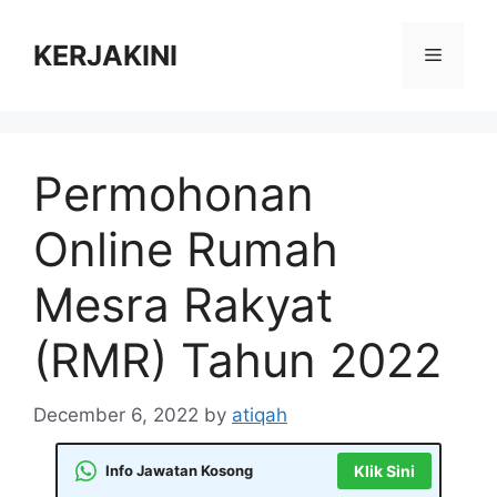
Skip
to
KERJAKINI
Menu
content
Permohonan
Online Rumah
Mesra Rakyat
(RMR) Tahun 2022
December 6, 2022
by
atiqah
Info Jawatan Kosong
Klik Sini