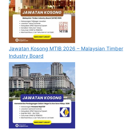
Permohonan jawatan diatas hendaklah
melalui pautan
Permohonan Online
yang
boleh didapati melalui pautan yang telah
disediakan dibawah. Untuk pemohon kali
pertama, anda perlu mendaftar
akaun
baru
terlebih dahulu.
Jawatan Kosong MTIB 2026 – Malaysian Timber
Calon dikehendaki memuat naik resume
Industry Board
yang lengkap (kelayakan akademik,
pengalaman kerja, gaji semasa dan gaji
yang dipohon, gambar berukuran
passport serta salinan sijil-sijil berkaitan)
semasa membuat permohonan.
Pemohon yang telah mendaftar dan
memohon jawatan yang disenaraikan
tidak perlu lagi memohon semula
sekiranya tempoh permohonan masih
sah.
Sebelum membuat permohonan sila