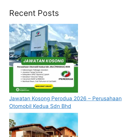
Recent Posts
Untuk memohon lain-lain
Jawatan
(Mohon
Disini)
Syarat Asas Permohonan
Calon hendaklah warganegara Malaysia
berusia tidak kurang daripada
18
tahun
pada tarikh tutup permohonan
jawatan.
Berkelayakan dan melepasi syarat-syarat
pelantikan yang telah ditetapkan bagi
setiap jawatan yang hendak dipohon, Sila
Jawatan Kosong Perodua 2026 – Perusahaan
baca pada lampiran yang kami telah
Otomobil Kedua Sdn Bhd
sediakan seperti berikut.
Cara Memohon