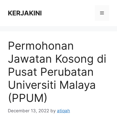
Skip
to
KERJAKINI
Menu
content
Permohonan
Jawatan Kosong di
Pusat Perubatan
Universiti Malaya
(PPUM)
December 13, 2022
by
atiqah